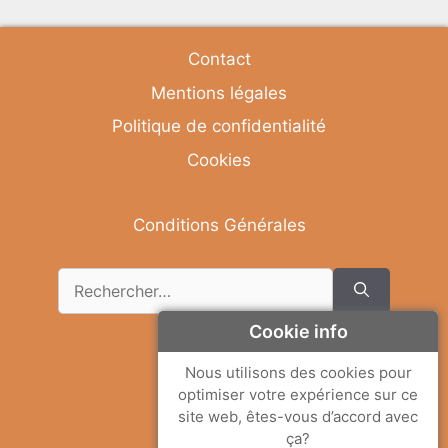
Contact
Mentions légales
Politique de confidentialité
Cookies
Conditions Générales
Rechercher :
Cookie info
Deutsch
Nous utilisons des cookies pour
optimiser votre expérience sur ce
English
site web, êtes-vous d’accord avec
Français
ça?