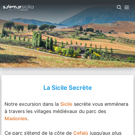
Aller
Me
au
contenu
La Sicile Secrète
Notre excursion dans la
Sicile
secrète vous emmènera
à travers les villages médiévaux du parc des
Madonies
.
Ce parc s’étend de la côte de
Cefalù
jusqu’aux plus