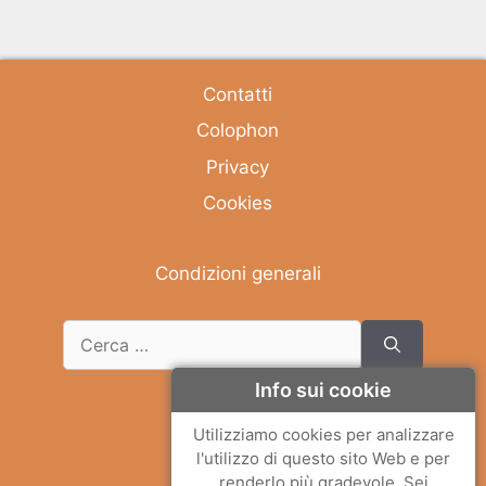
Contatti
Colophon
Privacy
Cookies
Condizioni generali
Ricerca
per:
Info sui cookie
Deutsch
Utilizziamo cookies per analizzare
l'utilizzo di questo sito Web e per
English
renderlo più gradevole. Sei