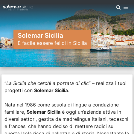
Vai
Me
al
contenuto
Solemar Sicilia
È facile essere felici in Sicilia
“
La Sicilia che cerchi a portata di clic
” – realizza i tuoi
progetti con
Solemar Sicilia
.
Nata nel 1986 come scuola di lingue a conduzione
familiare,
Solemar Sicilia
è oggi un’azienda attiva in
diversi settori, gestita da madrelingua italiani, tedeschi
e francesi che hanno deciso di mettere radici su
questa Isola ricca di bellezze e di storia. Nonostante la