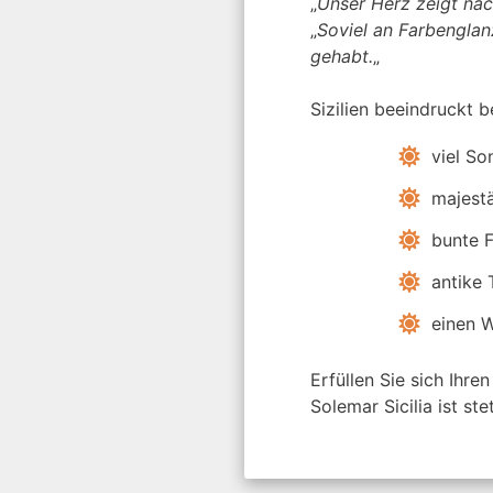
„
Unser Herz zeigt na
„
Soviel an Farbengla
gehabt.
„
Sizilien beeindruckt 
viel So
majestä
bunte F
antike
einen W
Erfüllen Sie sich Ihr
Solemar Sicilia ist ste