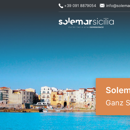
Zum
+39 091 8879054
info@solemar
Inhalt
springen
Solema
Ganz Si