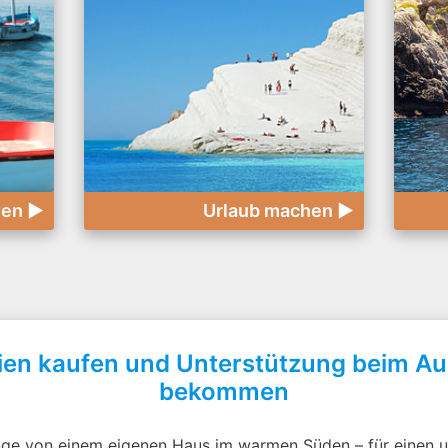
rnen ►
Urlaub machen ►
ien kaufen und Unterstützung beim A
bekommen
nge von einem eigenen Haus im warmen Süden – für einen 