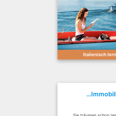
Italienisch le
…Immobil
Sie träumen schon la