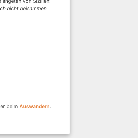
angetan von Sizilien:
och nicht beisammen
er beim
Auswandern
.