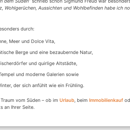
ch dem Süden
“ schrieb schon Sigmund Freud war besonders 
nz, Wohlgerüchen, Aussichten und Wohlbefinden habe ich n
besonders durch:
nne, Meer und Dolce Vita,
tische Berge und eine bezaubernde Natur,
ischerdörfer und quirlige Altstädte,
 Tempel und moderne Galerien sowie
inter, der sich anfühlt wie ein Frühling.
en Traum vom Süden – ob im
Urlaub
, beim
Immobilienkauf
od
ts an Ihrer Seite.