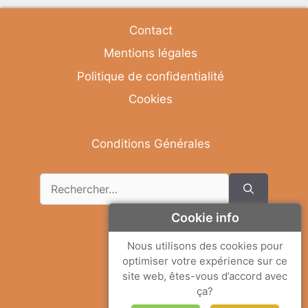
Contact
Mentions légales
Politique de confidentialité
Cookies
Conditions Générales
Cookie info
Deutsch
Nous utilisons des cookies pour
optimiser votre expérience sur ce
English
site web, êtes-vous d’accord avec
Français
ça?