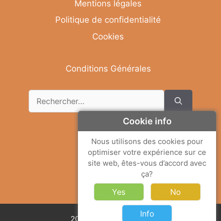
Mentions légales
Politique de confidentialité
Cookies
Conditions Générales
Cookie info
Deutsch
Nous utilisons des cookies pour
optimiser votre expérience sur ce
English
site web, êtes-vous d’accord avec
Français
ça?
Italiano
Yes
No
Info
2026 © Solemar Sicilia