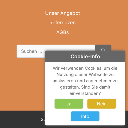
Unser Angebot
Referenzen
AGBs
Suche
nach:
Cookie-Info
Wir verwenden Cookies, um die
Deutsch
Nutzung dieser Webseite zu
analysieren und angenehmer zu
English
gestalten. Sind Sie damit
Français
einverstanden?
Italiano
Ja
Nein
Info
2026 © Solemar Sicilia