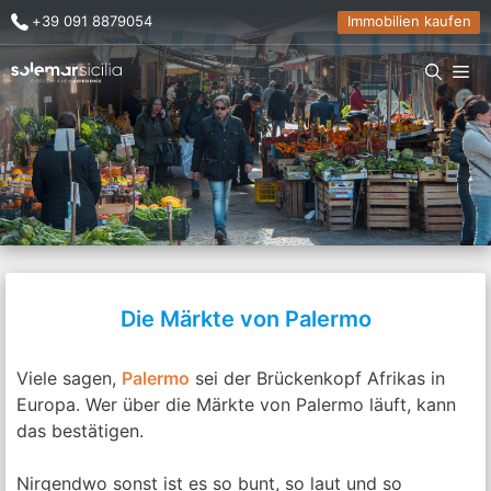
Zum
+39 091 8879054
Immobilien kaufen
Inhalt
springen
Me
Die Märkte von Palermo
Viele sagen,
Palermo
sei der Brückenkopf Afrikas in
Europa. Wer über die Märkte von Palermo läuft, kann
das bestätigen.
Nirgendwo sonst ist es so bunt, so laut und so