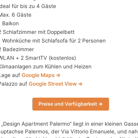
Ideal für bis zu 4 Gäste
Max. 6 Gäste
1 Balkon
2 Schlafzimmer mit Doppelbett
1 Wohnküche mit Schlafsofa für 2 Personen
2 Badezimmer
WLAN + 2 SmartTV (kostenlos)
Klimaanlagen zum Kühlen und Heizen
Lage auf
Google Maps ⇒
Palazzo auf
Google Street View ⇒
Preise und Verfügbarkeit ⇒
„Design Apartment Palermo“ liegt in einer kleinen Gas
auptachse Palermos, der Via Vittorio Emanuele, und na