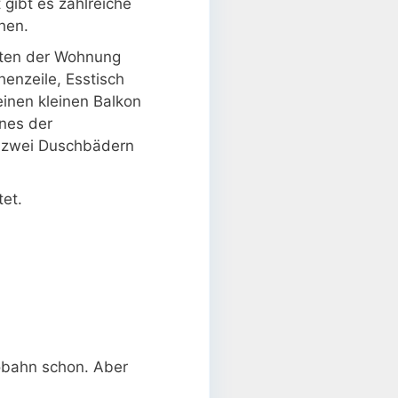
 gibt es zahlreiche
hen.
reten der Wohnung
enzeile, Esstisch
inen kleinen Balkon
ines der
n zwei Duschbädern
et.
tobahn schon. Aber