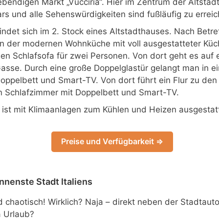
lebendigen Markt „Vucciria“. Hier im Zentrum der Altstadt
rs und alle Sehenswürdigkeiten sind fußläufig zu erreic
ndet sich im 2. Stock eines Altstadthauses. Nach Bet
in der modernen Wohnküche mit voll ausgestatteter Küch
 Schlafsofa für zwei Personen. Von dort geht es auf e
 Gasse. Durch eine große Doppelglastür gelangt man in e
oppelbett und Smart-TV. Von dort führt ein Flur zu de
n Schlafzimmer mit Doppelbett und Smart-TV.
ist mit Klimaanlagen zum Kühlen und Heizen ausgestatt
Preise und Verfügbarkeit ⇒
nnenste Stadt Italiens
nd chaotisch! Wirklich? Naja – direkt neben der Stadtau
 Urlaub?