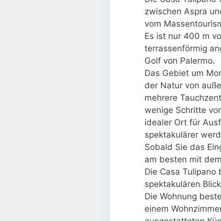
zwischen Aspra und
vom Massentourism
Es ist nur 400 m v
terrassenförmig an
Golf von Palermo.
Das Gebiet um Mong
der Natur von auße
mehrere Tauchzent
wenige Schritte von
idealer Ort für Au
spektakulärer werd
Sobald Sie das Eing
am besten mit dem 
Die Casa Tulipano 
spektakulären Blic
Die Wohnung beste
einem Wohnzimmer m
ausgestatteten Kü