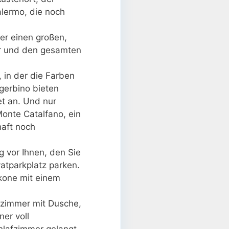
alermo, die noch
er einen großen,
er und den gesamten
 in der die Farben
gerbino bieten
t an. Und nur
Monte Catalfano, ein
haft noch
g vor Ihnen, den Sie
atparkplatz parken.
lkone mit einem
ezimmer mit Dusche,
er voll
hlafzimmer gelangt