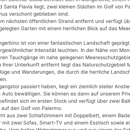
 Santa Flavia liegt, zwei kleinen Städten im Golf von P
us verschont geblieben sind.
om nächsten öffentlichen Strand entfernt und verfügt üb
gelegten Garten mit einem herrlichen Blick auf das Me
erbino ist von einer fantastischen Landschaft geprägt,
rgewöhnlicher Intensität leuchten. In der Nähe von Mon
ren Tauchgänge im nahe gelegenen Meeresschutzgebie
 Ihrer Unterkunft entfernt liegt das Naturschutzgebiet 
sflüge und Wanderungen, die durch die herrliche Landsc
en.
angstor passiert haben, liegt ein ziemlich steiler Anstie
Auto bewältigen. Sie können es dann auf unserem Priv
befindet sich im ersten Stock und verfügt über zwei Ba
k auf den Golf von Palermo.
ht aus zwei Schlafzimmern mit Doppelbett, einem Bad
it zwei Sofas, Smart-TV und einem Esstisch sowie ein
che. Vom hellen Wohnzimmer aus und aus einem der Sc