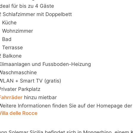
Ideal für bis zu 4 Gäste
2 Schlafzimmer mit Doppelbett
1 Küche
1 Wohnzimmer
1 Bad
1 Terrasse
2 Balkone
Klimaanlagen und Fussboden-Heizung
Waschmaschine
WLAN + Smart TV (gratis)
Privater Parkplatz
Fahrräder
hinzu mietbar
Weitere Informationen finden Sie auf der Homepage der
Villa delle Rocce
von Solemar Sicilia befindet sich in Mongerbino, einem 