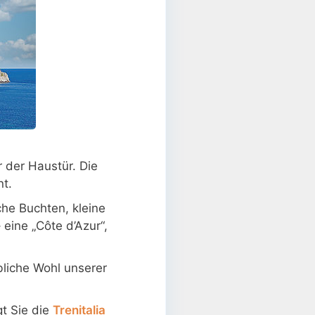
r der Haustür. Die
nt.
che Buchten, kleine
 eine „Côte d’Azur“,
bliche Wohl unserer
gt Sie die
Trenitalia