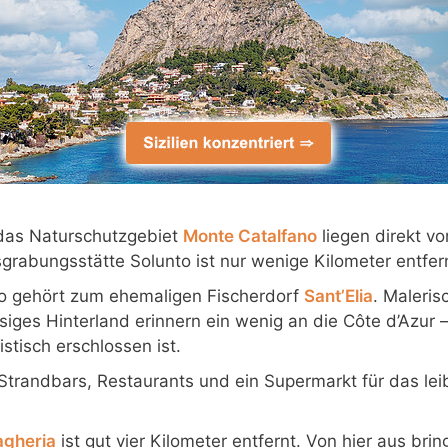
das Naturschutzgebiet
Monte Catalfano
liegen direkt vo
grabungsstätte Solunto ist nur wenige Kilometer entfer
o gehört zum ehemaligen Fischerdorf
Sant’Elia
. Maleris
siges Hinterland erinnern ein wenig an die Côte d’Azur –
stisch erschlossen ist.
 Strandbars, Restaurants und ein Supermarkt für das lei
agheria
ist gut vier Kilometer entfernt. Von hier aus brin