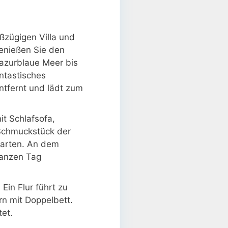
ßzügigen Villa und
enießen Sie den
 azurblaue Meer bis
ntastisches
entfernt und lädt zum
t Schlafsofa,
 Schmuckstück der
garten. An dem
ganzen Tag
Ein Flur führt zu
n mit Doppelbett.
et.