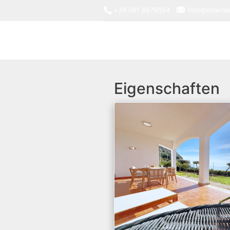
+39 091 8879054
info@solemar
Eigenschaften