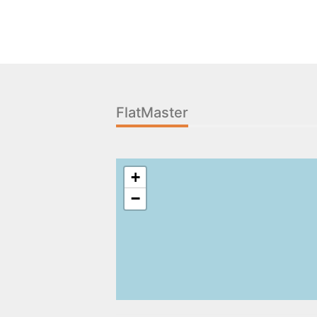
Immobiliers
Locations
Italien
FlatMaster
+
−