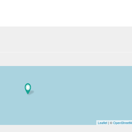
Excursions
Sicile
Société
Leaflet
| ©
OpenStreet