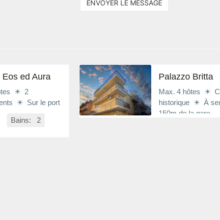
ENVOYER LE MESSAGE
 Eos ed Aura
Palazzo Britta
ôtes ☀ 2
Max. 4 hôtes ☀ C
ents ☀ Sur le port
historique ☀ À se
150m de la gare
Bains: 2