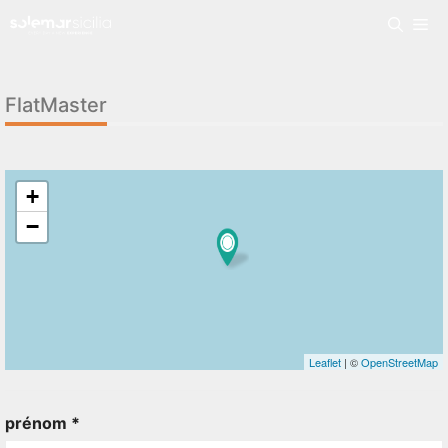
FlatMaster
+
−
Leaflet
| ©
OpenStreetMap
prénom *