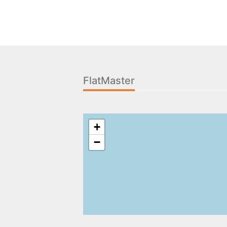
Immobiliers
Locations
Italien
FlatMaster
+
−