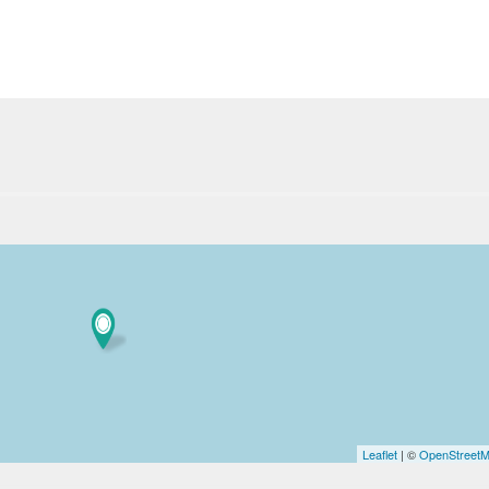
Excursions
Sicile
Société
Leaflet
| ©
OpenStreet