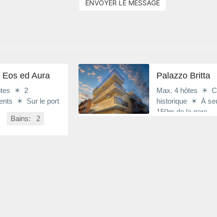
ENVOYER LE MESSAGE
 Eos ed Aura
Palazzo Britta
ôtes ☀ 2
Max. 4 hôtes ☀ C
ents ☀ Sur le port
historique ☀ À se
150m de la gare
Bains: 2