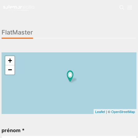
FlatMaster
+
−
Leaflet
| ©
OpenStreetMap
prénom *