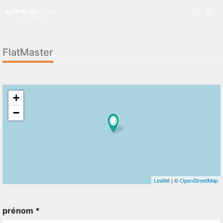
FlatMaster
+
−
Leaflet
| ©
OpenStreetMap
prénom *