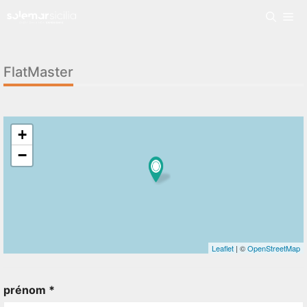
FlatMaster
+
−
Leaflet
| ©
OpenStreetMap
prénom *