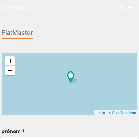
FlatMaster
+
−
Leaflet
| ©
OpenStreetMap
prénom *