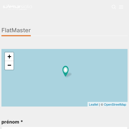
FlatMaster
+
−
Leaflet
| ©
OpenStreetMap
prénom *