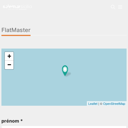
FlatMaster
+
−
Leaflet
| ©
OpenStreetMap
prénom *