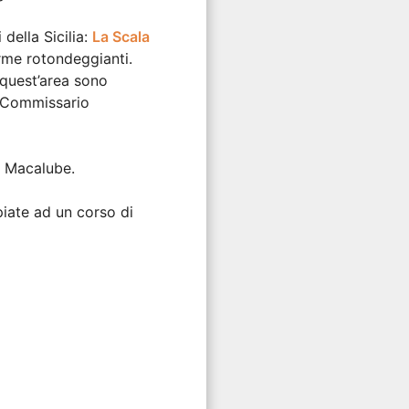
della Sicilia:
La Scala
rme rotondeggianti.
 quest’area sono
o Commissario
i Macalube.
piate ad un corso di