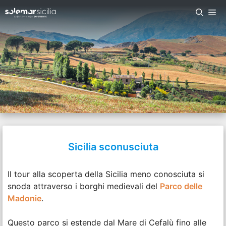
Vai
Me
al
contenuto
Sicilia sconusciuta
Il tour alla scoperta della Sicilia meno conosciuta si
snoda attraverso i borghi medievali del
Parco delle
Madonie
.
Questo parco si estende dal Mare di Cefalù fino alle