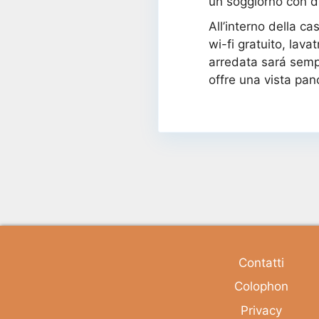
un soggiorno con di
All’interno della c
wi-fi gratuito, lav
arredata sará sempr
offre una vista pan
Contatti
Colophon
Privacy