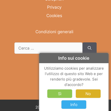
Privacy
Cookies
Condizioni generali
Info sui cookie
Deutsch
Utilizziamo cookies per analizzare
l'utilizzo di questo sito Web e per
English
renderlo più gradevole. Sei
Français
d'accordo?
Italiano
Sì
No
Info
2026 © Solemar Sicilia