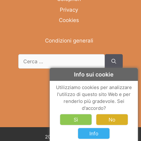
Privacy
Cookies
Condizioni generali
Info sui cookie
Deutsch
Utilizziamo cookies per analizzare
l'utilizzo di questo sito Web e per
English
renderlo più gradevole. Sei
Français
d'accordo?
Italiano
Sì
No
Info
2026 © Solemar Sicilia