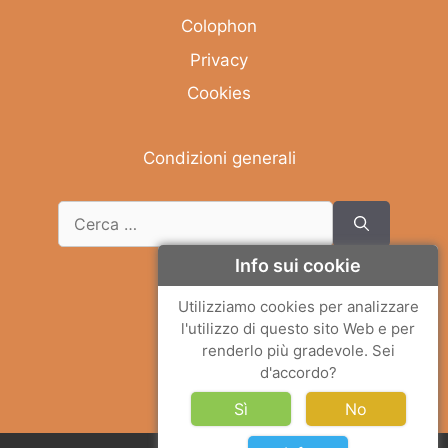
Colophon
Privacy
Cookies
Condizioni generali
Info sui cookie
Deutsch
Utilizziamo cookies per analizzare
l'utilizzo di questo sito Web e per
English
renderlo più gradevole. Sei
Français
d'accordo?
Italiano
Sì
No