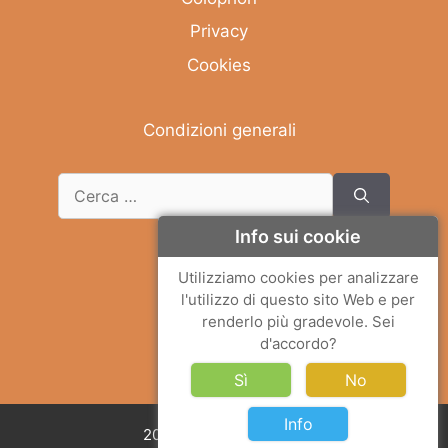
Privacy
Cookies
Condizioni generali
Info sui cookie
Deutsch
Utilizziamo cookies per analizzare
l'utilizzo di questo sito Web e per
English
renderlo più gradevole. Sei
Français
d'accordo?
Italiano
Sì
No
Info
2026 © Solemar Sicilia