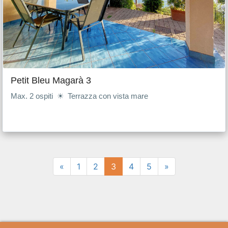
Petit Bleu Magarà 3
Max. 2 ospiti ☀ Terrazza con vista mare
«
1
2
3
4
5
»